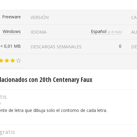
Freeware
VERSIÓN
CA
Windows
Español
IDIOMA
A
(y 6 más)
< 0,01 MB
0
DESCARGAS SEMANALES
DE
lacionados con 20th Centenary Faux
tis
s
ente de letra que dibuja solo el contorno de cada letra.
gratis