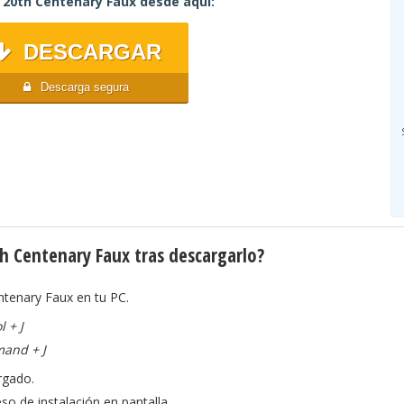
20th Centenary Faux desde aquí:
DESCARGAR
Descarga segura
 Centenary Faux tras descargarlo?
ntenary Faux en tu PC.
l + J
mand + J
rgado.
so de instalación en pantalla.