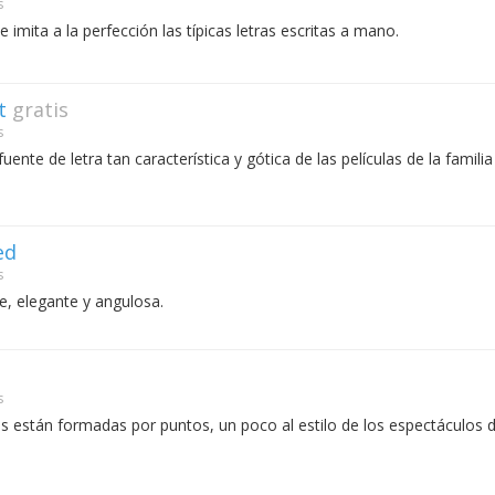
s
e imita a la perfección las típicas letras escritas a mano.
t
gratis
s
ente de letra tan característica y gótica de las películas de la familia
ed
s
e, elegante y angulosa.
s
ras están formadas por puntos, un poco al estilo de los espectáculos 